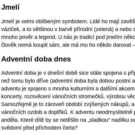
Jmelí
Jmelí je velmi oblíbeným symbolem. Lidé ho mají zavěše
váziček, a to většinou v barvě přírodní (zelená) a nebo s
mnoho pověr a legend. U nás je tradicí pod jmelím někoho
člověk nemá koupit sám, ale má mu ho někdo darovat –
Adventní doba dnes
Adventní doba je v dnešní době sice stále spojena s př
než tomu bylo dříve (adventní doba byla dobou postní 
adventu je spojeno s mnoha kulturními a dalšími akcemi
koncerty, rozsvěcení vánočních stromečků, výrobou věcí
Samozřejmě je to zároveň období zvýšených nákupů, a to 
vánočních ozdob a doplňků. K adventu neodmyslitelně pa
anděla. Které dítě by se netěšilo na „sladkou“ nadílku 
svědomí před příchodem čerta?