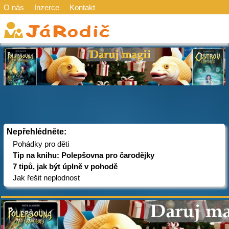
O nás
Inzerce
Kontakt
Nepřehlédněte:
Pohádky pro děti
Tip na knihu: Polepšovna pro čarodějky
7 tipů, jak být úplně v pohodě
Jak řešit neplodnost