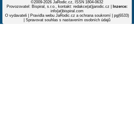
©2009-2026 JaRodic.cz, ISSN 1804-0632
Provozovatel: Bispiral, s.r.o., kontakt: redakce(at)jarodic.cz |
Inzerce:
info(at)bispiral.com
O vydavateli
|
Pravidla webu JaRodic.cz a ochrana soukromí
| pg(6533)
|
Spravovat souhlas s nastavením osobních údajů