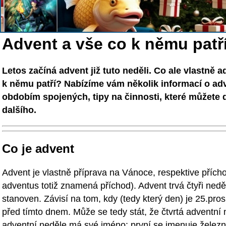
Advent a vše co k němu patř
Letos začíná advent již tuto neděli. Co ale vlastně 
k němu patří? Nabízíme vám několik informací o adve
obdobím spojených, tipy na činnosti, které můžete 
dalšího.
Co je advent
Advent je vlastně příprava na Vánoce, respektive přícho
adventus totiž znamená příchod). Advent trvá čtyři ned
stanoven. Závisí na tom, kdy (tedy který den) je 25.pros
před tímto dnem. Může se tedy stát, že čtvrtá adventní
adventní neděle má své jméno: první se jmenuje železná,