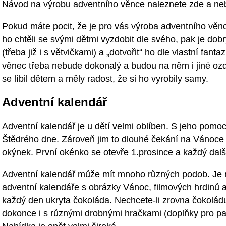
Návod na výrobu adventního věnce naleznete
zde
a ne
Pokud máte pocit, že je pro vás výroba adventního věnce
ho chtěli se svými dětmi vyzdobit dle svého, pak je dob
(třeba již i s větvičkami) a „dotvořit“ ho dle vlastní fan
věnec třeba nebude dokonalý a budou na něm i jiné ozdo
se líbil dětem a měly radost, že si ho vyrobily samy.
Adventní kalendář
Adventní kalendář je u dětí velmi oblíben. S jeho pomocí
Štědrého dne. Zároveň jim to dlouhé čekání na Vánoce
okýnek. První okénko se otevře 1.prosince a každý dalš
Adventní kalendář může mít mnoho různých podob. Je 
adventní kalendáře s obrázky Vánoc, filmových hrdinů a
každý den ukryta čokoláda. Nechcete-li zrovna čokoládu
dokonce i s různými drobnými hračkami (doplňky pro pa