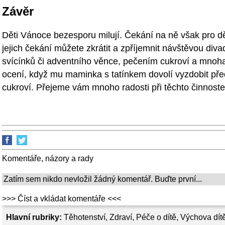
Závěr
Děti Vánoce bezesporu milují. Čekání na ně však pro dě
jejich čekání můžete zkrátit a zpříjemnit návštěvou div
svícínků či adventního věnce, pečením cukroví a mnoha
ocení, když mu maminka s tatínkem dovolí vyzdobit pře
cukroví. Přejeme vám mnoho radosti při těchto činnoste
Komentáře, názory a rady
Zatím sem nikdo nevložil žádný komentář. Buďte první...
>>> Číst a vkládat komentáře <<<
Hlavní rubriky:
Těhotenství
,
Zdraví
,
Péče o dítě
,
Výchova dít