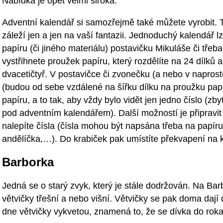
Nabídka je opět velmi široká.
Adventní kalendář si samozřejmě také můžete vyrobit. 
záleží jen a jen na vaší fantazii. Jednoduchý kalendář lz
papíru (či jiného materiálu) postavičku Mikuláše či třeb
vystřihnete proužek papíru, který rozdělíte na 24 dílků 
dvacetičtyř. V postavičce či zvonečku (a nebo v naprosto
(budou od sebe vzdálené na šířku dílku na proužku papí
papíru, a to tak, aby vždy bylo vidět jen jedno číslo (zb
pod adventním kalendářem). Další možností je připravit 
nalepíte čísla (čísla mohou být napsána třeba na papír
andělíčka,…). Do krabiček pak umístíte překvapení na 
Barborka
Jedná se o starý zvyk, který je stále dodržován. Na Bar
větvičky třešní a nebo višní. Větvičky se pak doma daj
dne větvičky vykvetou, znamená to, že se dívka do roka