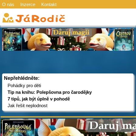
O nás
Inzerce
Kontakt
Nepřehlédněte:
Pohádky pro děti
Tip na knihu: Polepšovna pro čarodějky
7 tipů, jak být úplně v pohodě
Jak řešit neplodnost