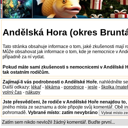
Andělská Hora (okres Bruntá
Tato stránka obsahuje informace o tom, jaké zkušenosti mají 
Může obsahovat jak informace o tom, kde je nemocnice v Anděls
případně za ní vydat.
Pokud máte sami zkušenosti s nemocnicemi v Andělské Ho
tak ostatním rodičům.
Zajímají-li vás podrobnosti o Andělské Hoře
, nahlédněte s
Další odkazy:
lékař
-
lékárna
-
porodnice
-
jesle
-
školka (mate
volný čas
-
nákupy
Jste přesvědčeni, že rodiče v Andělské Hoře nenajdou to, 
jiného místa ze seznamu a dole připojte svůj komentář. Obě i
pohromadě.
Vybrané místo:
zatím nevybráno
Zatím sem nikdo nevložil žádný komentář. Buďte první...