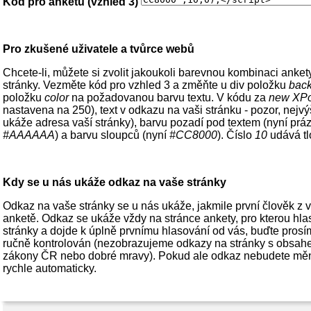
Kód pro anketu (vzhled 3)
Pro zkušené uživatele a tvůrce webů
Chcete-li, můžete si zvolit jakoukoli barevnou kombinaci ankety i
stránky. Vezměte kód pro vzhled 3 a změňte u div položku
bac
položku
color
na požadovanou barvu textu. V kódu za
new XPo
nastavena na 250), text v odkazu na vaši stránku - pozor, nejvý
ukáže adresa vaší stránky), barvu pozadí pod textem (nyní prá
#AAAAAA
) a barvu sloupců (nyní
#CC8000
). Číslo
10
udává tl
Kdy se u nás ukáže odkaz na vaše stránky
Odkaz na vaše stránky se u nás ukáže, jakmile první člověk z 
anketě. Odkaz se ukáže vždy na stránce ankety, pro kterou hla
stránky a dojde k úplně prvnímu hlasování od vás, buďte prosí
ručně kontrolován (nezobrazujeme odkazy na stránky s obsahem
zákony ČR nebo dobré mravy). Pokud ale odkaz nebudete měnit,
rychle automaticky.