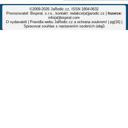
©2009-2026 JaRodic.cz, ISSN 1804-0632
Provozovatel: Bispiral, s.r.o., kontakt: redakce(at)jarodic.cz |
Inzerce:
info(at)bispiral.com
O vydavateli
|
Pravidla webu JaRodic.cz a ochrana soukromí
| pg(16) |
Spravovat souhlas s nastavením osobních údajů