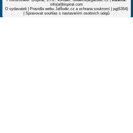
info(at)bispiral.com
O vydavateli
|
Pravidla webu JaRodic.cz a ochrana soukromí
| pg(6354)
|
Spravovat souhlas s nastavením osobních údajů