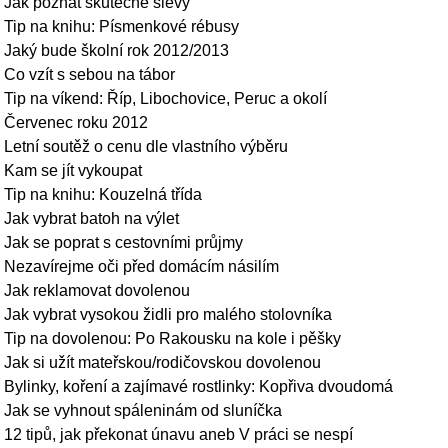
Jak poznat skutečné slevy
Tip na knihu: Písmenkové rébusy
Jaký bude školní rok 2012/2013
Co vzít s sebou na tábor
Tip na víkend: Říp, Libochovice, Peruc a okolí
Červenec roku 2012
Letní soutěž o cenu dle vlastního výběru
Kam se jít vykoupat
Tip na knihu: Kouzelná třída
Jak vybrat batoh na výlet
Jak se poprat s cestovními průjmy
Nezavírejme oči před domácím násilím
Jak reklamovat dovolenou
Jak vybrat vysokou židli pro malého stolovníka
Tip na dovolenou: Po Rakousku na kole i pěšky
Jak si užít mateřskou/rodičovskou dovolenou
Bylinky, koření a zajímavé rostlinky: Kopřiva dvoudomá
Jak se vyhnout spáleninám od sluníčka
12 tipů, jak překonat únavu aneb V práci se nespí