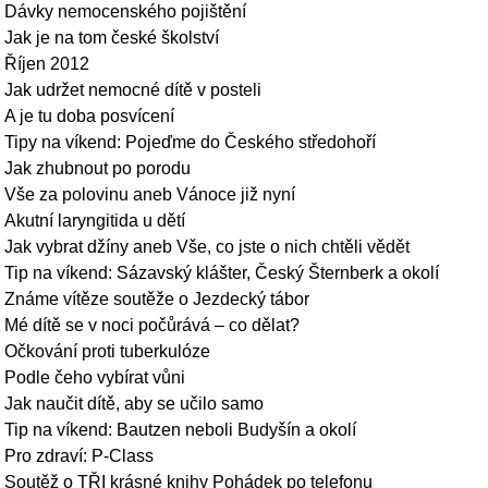
Dávky nemocenského pojištění
Jak je na tom české školství
Říjen 2012
Jak udržet nemocné dítě v posteli
A je tu doba posvícení
Tipy na víkend: Pojeďme do Českého středohoří
Jak zhubnout po porodu
Vše za polovinu aneb Vánoce již nyní
Akutní laryngitida u dětí
Jak vybrat džíny aneb Vše, co jste o nich chtěli vědět
Tip na víkend: Sázavský klášter, Český Šternberk a okolí
Známe vítěze soutěže o Jezdecký tábor
Mé dítě se v noci počůrává – co dělat?
Očkování proti tuberkulóze
Podle čeho vybírat vůni
Jak naučit dítě, aby se učilo samo
Tip na víkend: Bautzen neboli Budyšín a okolí
Pro zdraví: P-Class
Soutěž o TŘI krásné knihy Pohádek po telefonu