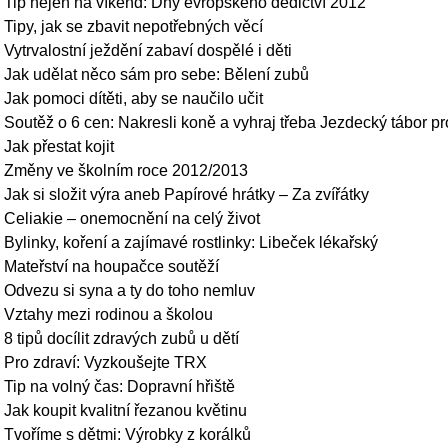
Tip nejen na víkend: Dny evropského dědictví 2012
Tipy, jak se zbavit nepotřebných věcí
Vytrvalostní ježdění zabaví dospělé i děti
Jak udělat něco sám pro sebe: Bělení zubů
Jak pomoci dítěti, aby se naučilo učit
Soutěž o 6 cen: Nakresli koně a vyhraj třeba Jezdecký tábor pr
Jak přestat kojit
Změny ve školním roce 2012/2013
Jak si složit výra aneb Papírové hrátky – Za zvířátky
Celiakie – onemocnění na celý život
Bylinky, koření a zajímavé rostlinky: Libeček lékařský
Mateřství na houpačce soutěží
Odvezu si syna a ty do toho nemluv
Vztahy mezi rodinou a školou
8 tipů docílit zdravých zubů u dětí
Pro zdraví: Vyzkoušejte TRX
Tip na volný čas: Dopravní hřiště
Jak koupit kvalitní řezanou květinu
Tvoříme s dětmi: Výrobky z korálků