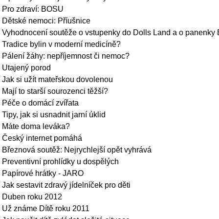
Pro zdraví: BOSU
Dětské nemoci: Příušnice
Vyhodnocení soutěže o vstupenky do Dolls Land a o panenky 
Tradice bylin v moderní medicíně?
Pálení žáhy: nepříjemnost či nemoc?
Utajený porod
Jak si užít mateřskou dovolenou
Mají to starší sourozenci těžší?
Péče o domácí zvířata
Tipy, jak si usnadnit jarní úklid
Máte doma leváka?
Český internet pomáhá
Březnová soutěž: Nejrychlejší opět vyhrává
Preventivní prohlídky u dospělých
Papírové hrátky - JARO
Jak sestavit zdravý jídelníček pro děti
Duben roku 2012
Už známe Dítě roku 2011