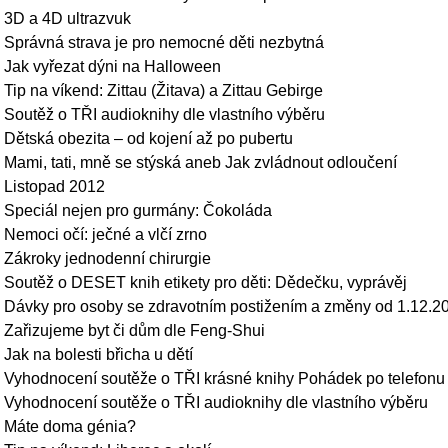
3D a 4D ultrazvuk
Správná strava je pro nemocné děti nezbytná
Jak vyřezat dýni na Halloween
Tip na víkend: Zittau (Žitava) a Zittau Gebirge
Soutěž o TŘI audioknihy dle vlastního výběru
Dětská obezita – od kojení až po pubertu
Mami, tati, mně se stýská aneb Jak zvládnout odloučení
Listopad 2012
Speciál nejen pro gurmány: Čokoláda
Nemoci očí: ječné a vlčí zrno
Zákroky jednodenní chirurgie
Soutěž o DESET knih etikety pro děti: Dědečku, vyprávěj
Dávky pro osoby se zdravotním postižením a změny od 1.12.2
Zařizujeme byt či dům dle Feng-Shui
Jak na bolesti břicha u dětí
Vyhodnocení soutěže o TŘI krásné knihy Pohádek po telefonu
Vyhodnocení soutěže o TŘI audioknihy dle vlastního výběru
Máte doma génia?