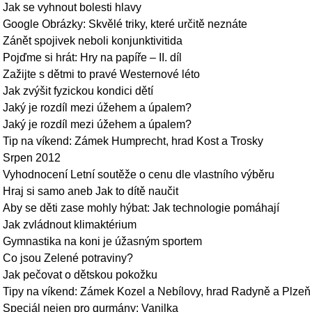
Jak se vyhnout bolesti hlavy
Google Obrázky: Skvělé triky, které určitě neznáte
Zánět spojivek neboli konjunktivitida
Pojďme si hrát: Hry na papíře – II. díl
Zažijte s dětmi to pravé Westernové léto
Jak zvýšit fyzickou kondici dětí
Jaký je rozdíl mezi úžehem a úpalem?
Jaký je rozdíl mezi úžehem a úpalem?
Tip na víkend: Zámek Humprecht, hrad Kost a Trosky
Srpen 2012
Vyhodnocení Letní soutěže o cenu dle vlastního výběru
Hraj si samo aneb Jak to dítě naučit
Aby se děti zase mohly hýbat: Jak technologie pomáhají
Jak zvládnout klimaktérium
Gymnastika na koni je úžasným sportem
Co jsou Zelené potraviny?
Jak pečovat o dětskou pokožku
Tipy na víkend: Zámek Kozel a Nebílovy, hrad Radyně a Plzeň
Speciál nejen pro gurmány: Vanilka