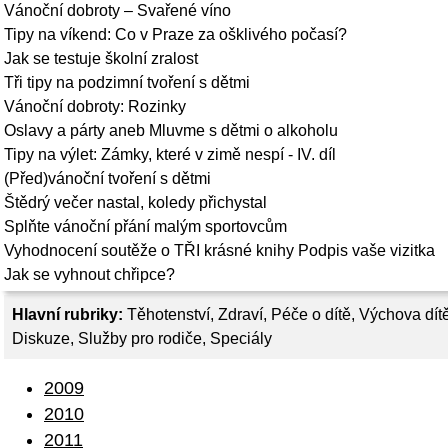
Vánoční dobroty – Svařené víno
Tipy na víkend: Co v Praze za ošklivého počasí?
Jak se testuje školní zralost
Tři tipy na podzimní tvoření s dětmi
Vánoční dobroty: Rozinky
Oslavy a párty aneb Mluvme s dětmi o alkoholu
Tipy na výlet: Zámky, které v zimě nespí - IV. díl
(Před)vánoční tvoření s dětmi
Štědrý večer nastal, koledy přichystal
Splňte vánoční přání malým sportovcům
Vyhodnocení soutěže o TŘI krásné knihy Podpis vaše vizitka
Jak se vyhnout chřipce?
Hlavní rubriky:
Těhotenství
,
Zdraví
,
Péče o dítě
,
Výchova dít
Diskuze
,
Služby pro rodiče
,
Speciály
2009
2010
2011