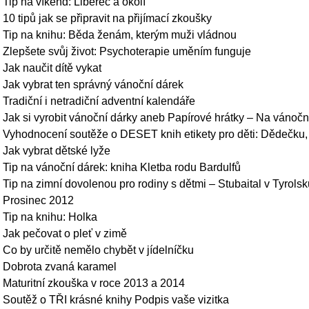
Tip na víkend: Liberec a okolí
10 tipů jak se připravit na přijímací zkoušky
Tip na knihu: Běda ženám, kterým muži vládnou
Zlepšete svůj život: Psychoterapie uměním funguje
Jak naučit dítě vykat
Jak vybrat ten správný vánoční dárek
Tradiční i netradiční adventní kalendáře
Jak si vyrobit vánoční dárky aneb Papírové hrátky – Na vánočn
Vyhodnocení soutěže o DESET knih etikety pro děti: Dědečku,
Jak vybrat dětské lyže
Tip na vánoční dárek: kniha Kletba rodu Bardulfů
Tip na zimní dovolenou pro rodiny s dětmi – Stubaital v Tyrolsk
Prosinec 2012
Tip na knihu: Holka
Jak pečovat o pleť v zimě
Co by určitě nemělo chybět v jídelníčku
Dobrota zvaná karamel
Maturitní zkouška v roce 2013 a 2014
Soutěž o TŘI krásné knihy Podpis vaše vizitka