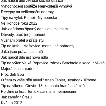
Jak naučit dítě zvládat složité situace
Vyhodnocení soutěže Nejrychlejší vyhrává
Recepty na velikonoční dobroty
Tipy na výlet: Polabí - Nymbursko
Velikonoce roku 2012
Jak zvládnout špatný den s optimismem
Důvody, proč (ne) hubnout
Význam přátel a přátelství
Tip na knihu: Neštovice, mor a jiné pohromy
Jaká jsou práva pacientů
Jak naučit dítě jíst nová jídla
Tip na výlet: Velké Popovice, zámek Berchtold a kocour Mikeš
Majoránka zahradní
Proč děti lžou
O čem to vaše děti mluví? Aneb Tablet, ultrabook, iPhone...
Tip na víkend: Otevřte 13. komnatu hradů a zámků
Pojďme si hrát: Tentokráte s těmi nejmenšími
Jak zabránit úrazu
Květen 2012