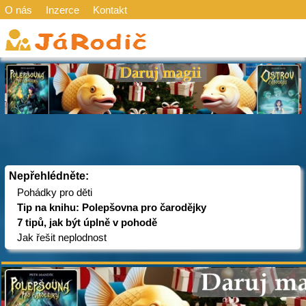
O nás
Inzerce
Kontakt
Nepřehlédněte:
Pohádky pro děti
Tip na knihu: Polepšovna pro čarodějky
7 tipů, jak být úplně v pohodě
Jak řešit neplodnost