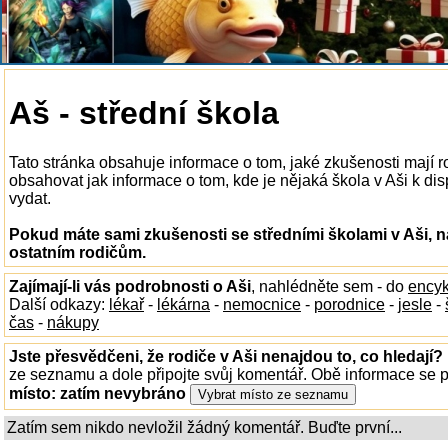
Aš - střední škola
Tato stránka obsahuje informace o tom, jaké zkušenosti mají r
obsahovat jak informace o tom, kde je nějaká škola v Aši k disp
vydat.
Pokud máte sami zkušenosti se středními školami v Aši, n
ostatním rodičům.
Zajímají-li vás podrobnosti o Aši
, nahlédněte sem - do
encyk
Další odkazy:
lékař
-
lékárna
-
nemocnice
-
porodnice
-
jesle
-
čas
-
nákupy
Jste přesvědčeni, že rodiče v Aši nenajdou to, co hledají?
ze seznamu a dole připojte svůj komentář. Obě informace se
místo:
zatím nevybráno
Zatím sem nikdo nevložil žádný komentář. Buďte první...