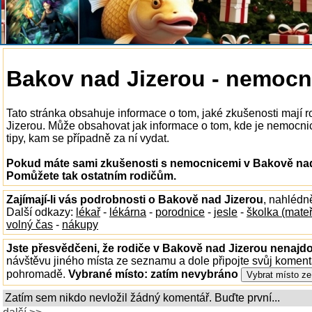
Bakov nad Jizerou - nemocn
Tato stránka obsahuje informace o tom, jaké zkušenosti mají
Jizerou. Může obsahovat jak informace o tom, kde je nemocnice
tipy, kam se případně za ní vydat.
Pokud máte sami zkušenosti s nemocnicemi v Bakově nad 
Pomůžete tak ostatním rodičům.
Zajímají-li vás podrobnosti o Bakově nad Jizerou
, nahlédn
Další odkazy:
lékař
-
lékárna
-
porodnice
-
jesle
-
školka (mate
volný čas
-
nákupy
Jste přesvědčeni, že rodiče v Bakově nad Jizerou nenajdou
návštěvu jiného místa ze seznamu a dole připojte svůj koment
pohromadě.
Vybrané místo:
zatím nevybráno
Zatím sem nikdo nevložil žádný komentář. Buďte první...