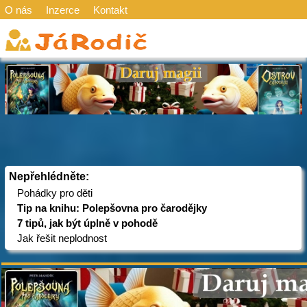
O nás
Inzerce
Kontakt
Nepřehlédněte:
Pohádky pro děti
Tip na knihu: Polepšovna pro čarodějky
7 tipů, jak být úplně v pohodě
Jak řešit neplodnost