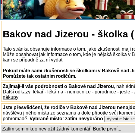
Bakov nad Jizerou - školka 
Tato stránka obsahuje informace o tom, jaké zkušenosti mají 
Může obsahovat jak informace o tom, kde je nějaká školka v Bak
kam se případně za ní vydat.
Pokud máte sami zkušenosti se školkami v Bakově nad Jiz
Pomůžete tak ostatním rodičům.
Zajímají-li vás podrobnosti o Bakově nad Jizerou
, nahlédn
Další odkazy:
lékař
-
lékárna
-
nemocnice
-
porodnice
-
jesle
-
nákupy
Jste přesvědčeni, že rodiče v Bakově nad Jizerou nenajdou
návštěvu jiného místa ze seznamu a dole připojte svůj koment
pohromadě.
Vybrané místo:
zatím nevybráno
Zatím sem nikdo nevložil žádný komentář. Buďte první...