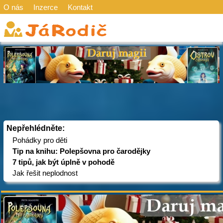
O nás
Inzerce
Kontakt
Nepřehlédněte:
Pohádky pro děti
Tip na knihu: Polepšovna pro čarodějky
7 tipů, jak být úplně v pohodě
Jak řešit neplodnost