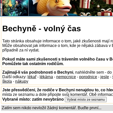
Bechyně - volný čas
Tato stránka obsahuje informace o tom, jaké zkušenosti mají 
Může obsahovat jak informace o tom, kde je nějaká zábava v Be
případně za ní vydat.
Pokud máte sami zkušenosti s trávením volného času v Be
Pomůžete tak ostatním rodičům.
Zajímají-li vás podrobnosti o Bechyni
, nahlédněte sem - do
Další odkazy:
lékař
-
lékárna
-
nemocnice
-
porodnice
-
jesle
-
škola
-
nákupy
Jste přesvědčeni, že rodiče v Bechyni nenajdou to, co hle
místa ze seznamu a dole připojte svůj komentář. Obě informa
Vybrané místo:
zatím nevybráno
Zatím sem nikdo nevložil žádný komentář. Buďte první...