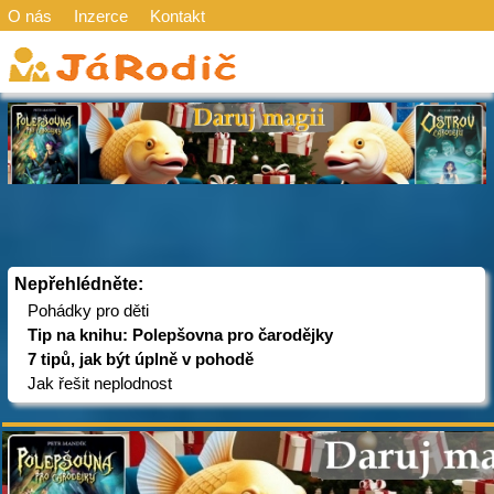
O nás
Inzerce
Kontakt
Nepřehlédněte:
Pohádky pro děti
Tip na knihu: Polepšovna pro čarodějky
7 tipů, jak být úplně v pohodě
Jak řešit neplodnost