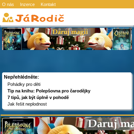
O nás
Inzerce
Kontakt
Nepřehlédněte:
Pohádky pro děti
Tip na knihu: Polepšovna pro čarodějky
7 tipů, jak být úplně v pohodě
Jak řešit neplodnost