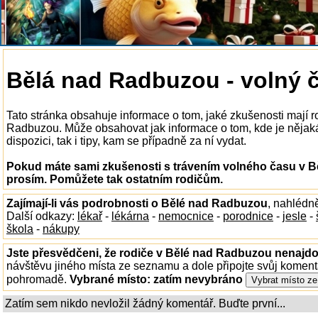
Bělá nad Radbuzou - volný 
Tato stránka obsahuje informace o tom, jaké zkušenosti mají 
Radbuzou. Může obsahovat jak informace o tom, kde je něja
dispozici, tak i tipy, kam se případně za ní vydat.
Pokud máte sami zkušenosti s trávením volného času v B
prosím. Pomůžete tak ostatním rodičům.
Zajímají-li vás podrobnosti o Bělé nad Radbuzou
, nahlédn
Další odkazy:
lékař
-
lékárna
-
nemocnice
-
porodnice
-
jesle
-
škola
-
nákupy
Jste přesvědčeni, že rodiče v Bělé nad Radbuzou nenajdou
návštěvu jiného místa ze seznamu a dole připojte svůj koment
pohromadě.
Vybrané místo:
zatím nevybráno
Zatím sem nikdo nevložil žádný komentář. Buďte první...