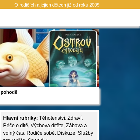
O rodičích a jejich dětech již od roku 2009
 v pohodě
Hlavní rubriky:
Těhotenství
,
Zdraví
,
Péče o dítě
,
Výchova dítěte
,
Zábava a
volný čas
,
Rodiče sobě
,
Diskuze
,
Služby