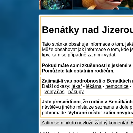
Benátky nad Jizerou
Tato stránka obsahuje informace o tom, jak
Může obsahovat jak informace o tom, kde jso
tipy, kam se případně za nimi vydat.
Pokud máte sami zkušenosti s jeslemi v 
Pomůžete tak ostatním rodičům.
Zajímají-li vás podrobnosti o Benátkách
Další odkazy:
lékař
-
lékárna
-
nemocnice
-
-
volný čas
-
nákupy
Jste přesvědčeni, že rodiče v Benátkách
návštěvu jiného místa ze seznamu a dole př
pohromadě.
Vybrané místo:
zatím nevyb
Zatím sem nikdo nevložil žádný komentář. Bu