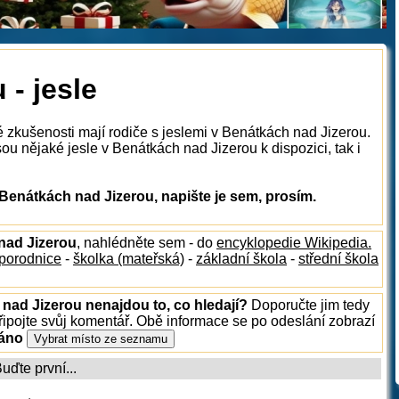
 - jesle
é zkušenosti mají rodiče s jeslemi v Benátkách nad Jizerou.
u nějaké jesle v Benátkách nad Jizerou k dispozici, tak i
Benátkách nad Jizerou, napište je sem, prosím.
 nad Jizerou
, nahlédněte sem - do
encyklopedie Wikipedia.
porodnice
-
školka (mateřská)
-
základní škola
-
střední škola
 nad Jizerou nenajdou to, co hledají?
Doporučte jim tedy
ipojte svůj komentář. Obě informace se po odeslání zobrazí
ráno
ďte první...