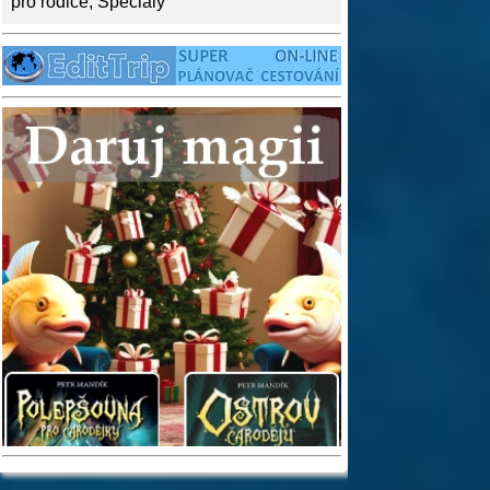
pro rodiče
,
Speciály