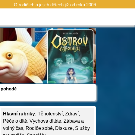
O rodičích a jejich dětech již od roku 2009
 v pohodě
Hlavní rubriky:
Těhotenství
,
Zdraví
,
Péče o dítě
,
Výchova dítěte
,
Zábava a
volný čas
,
Rodiče sobě
,
Diskuze
,
Služby