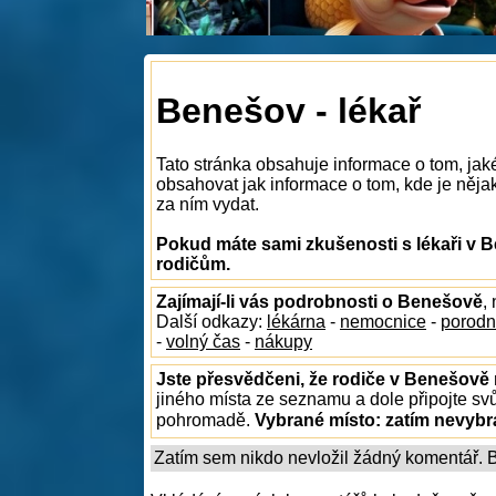
Benešov - lékař
Tato stránka obsahuje informace o tom, jak
obsahovat jak informace o tom, kde je nějak
za ním vydat.
Pokud máte sami zkušenosti s lékaři v B
rodičům.
Zajímají-li vás podrobnosti o Benešově
,
Další odkazy:
lékárna
-
nemocnice
-
porodn
-
volný čas
-
nákupy
Jste přesvědčeni, že rodiče v Benešově 
jiného místa ze seznamu a dole připojte sv
pohromadě.
Vybrané místo:
zatím nevyb
Zatím sem nikdo nevložil žádný komentář. Bu