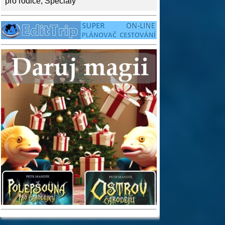
pro rodiče
,
Speciály