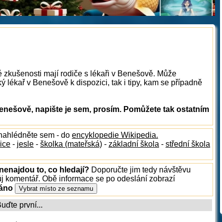
é zkušenosti mají rodiče s lékaři v Benešově. Může
ý lékař v Benešově k dispozici, tak i tipy, kam se případně
enešově, napište je sem, prosím. Pomůžete tak ostatním
 nahlédněte sem - do
encyklopedie Wikipedia.
ice
-
jesle
-
školka (mateřská)
-
základní škola
-
střední škola
nenajdou to, co hledají?
Doporučte jim tedy návštěvu
ůj komentář. Obě informace se po odeslání zobrazí
ráno
ďte první...