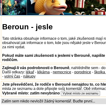
Beroun - jesle
Tato stránka obsahuje informace o tom, jaké zkušenosti mají 
obsahovat jak informace o tom, kde jsou nějaké jesle v Berouně
za nimi vydat.
Pokud máte sami zkušenosti s jeslemi v Berouně, napište
rodičům.
Zajímají-li vás podrobnosti o Berouně
, nahlédněte sem - d
Další odkazy:
lékař
-
lékárna
-
nemocnice
-
porodnice
-
školka
-
volný čas
-
nákupy
Jste přesvědčeni, že rodiče v Berouně nenajdou to, co hle
místa ze seznamu a dole připojte svůj komentář. Obě informa
Vybrané místo:
zatím nevybráno
Zatím sem nikdo nevložil žádný komentář. Buďte první...