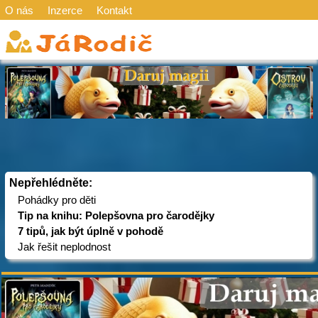
O nás
Inzerce
Kontakt
Nepřehlédněte:
Pohádky pro děti
Tip na knihu: Polepšovna pro čarodějky
7 tipů, jak být úplně v pohodě
Jak řešit neplodnost