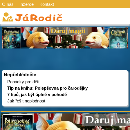
O nás
Inzerce
Kontakt
Nepřehlédněte:
Pohádky pro děti
Tip na knihu: Polepšovna pro čarodějky
7 tipů, jak být úplně v pohodě
Jak řešit neplodnost