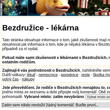
Bezdružice - lékárna
Tato stránka obsahuje informace o tom, jaké zkušenosti mají 
obsahovat jak informace o tom, kde je nějaká lékárna v Bezdruži
případně za ní vydat.
Pokud máte sami zkušenosti s lékárnami v Bezdružicích, 
ostatním rodičům.
Zajímají-li vás podrobnosti o Bezdružicích
, nahlédněte sem
Další odkazy:
lékař
-
nemocnice
-
porodnice
-
jesle
-
školka (m
volný čas
-
nákupy
Jste přesvědčeni, že rodiče v Bezdružicích nenajdou to, c
jiného místa ze seznamu a dole připojte svůj komentář. Obě i
pohromadě.
Vybrané místo:
zatím nevybráno
Zatím sem nikdo nevložil žádný komentář. Buďte první...