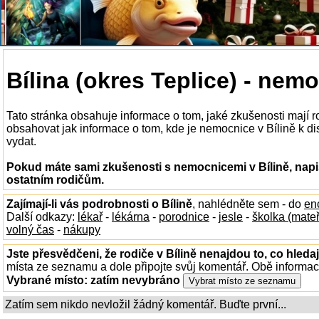
Bílina (okres Teplice) - nem
Tato stránka obsahuje informace o tom, jaké zkušenosti mají 
obsahovat jak informace o tom, kde je nemocnice v Bílině k disp
vydat.
Pokud máte sami zkušenosti s nemocnicemi v Bílině, napi
ostatním rodičům.
Zajímají-li vás podrobnosti o Bílině
, nahlédněte sem - do
en
Další odkazy:
lékař
-
lékárna
-
porodnice
-
jesle
-
školka (mate
volný čas
-
nákupy
Jste přesvědčeni, že rodiče v Bílině nenajdou to, co hledaj
místa ze seznamu a dole připojte svůj komentář. Obě informa
Vybrané místo:
zatím nevybráno
Zatím sem nikdo nevložil žádný komentář. Buďte první...