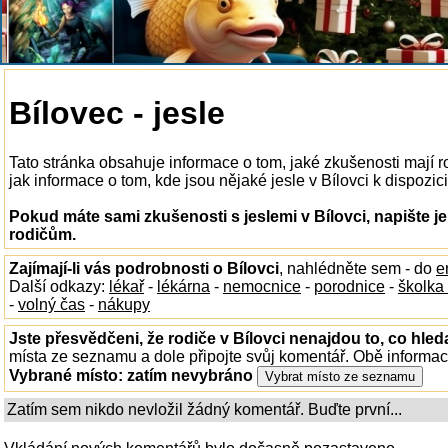
Bílovec - jesle
Tato stránka obsahuje informace o tom, jaké zkušenosti mají r
jak informace o tom, kde jsou nějaké jesle v Bílovci k dispozici
Pokud máte sami zkušenosti s jeslemi v Bílovci, napište j
rodičům.
Zajímají-li vás podrobnosti o Bílovci
, nahlédněte sem - do
e
Další odkazy:
lékař
-
lékárna
-
nemocnice
-
porodnice
-
školka
-
volný čas
-
nákupy
Jste přesvědčeni, že rodiče v Bílovci nenajdou to, co hled
místa ze seznamu a dole připojte svůj komentář. Obě informa
Vybrané místo:
zatím nevybráno
Zatím sem nikdo nevložil žádný komentář. Buďte první...