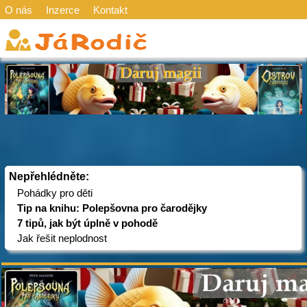
O nás
Inzerce
Kontakt
Nepřehlédněte:
Pohádky pro děti
Tip na knihu: Polepšovna pro čarodějky
7 tipů, jak být úplně v pohodě
Jak řešit neplodnost