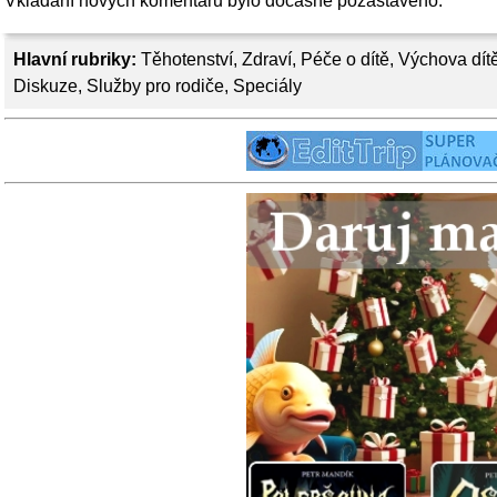
Vkládání nových komentářů bylo dočasně pozastaveno.
Hlavní rubriky:
Těhotenství
,
Zdraví
,
Péče o dítě
,
Výchova dít
Diskuze
,
Služby pro rodiče
,
Speciály