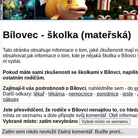
Bílovec - školka (mateřská)
Tato stránka obsahuje informace o tom, jaké zkušenosti mají r
obsahovat jak informace o tom, kde je nějaká školka v Bílovci k
ní vydat.
Pokud máte sami zkušenosti se školkami v Bílovci, napišt
ostatním rodičům.
Zajímají-li vás podrobnosti o Bílovci
, nahlédněte sem - do
e
Další odkazy:
lékař
-
lékárna
-
nemocnice
-
porodnice
-
jesle
-
nákupy
Jste přesvědčeni, že rodiče v Bílovci nenajdou to, co hled
místa ze seznamu a dole připojte svůj komentář. Obě informa
Vybrané místo:
zatím nevybráno
Zatím sem nikdo nevložil žádný komentář. Buďte první...