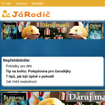
O nás
Inzerce
Kontakt
Nepřehlédněte:
Pohádky pro děti
Tip na knihu: Polepšovna pro čarodějky
7 tipů, jak být úplně v pohodě
Jak řešit neplodnost