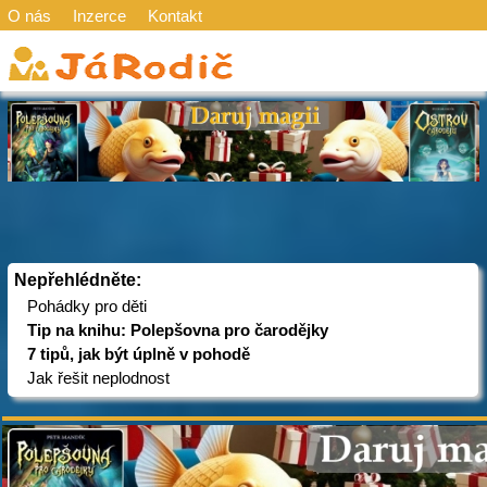
O nás
Inzerce
Kontakt
Nepřehlédněte:
Pohádky pro děti
Tip na knihu: Polepšovna pro čarodějky
7 tipů, jak být úplně v pohodě
Jak řešit neplodnost