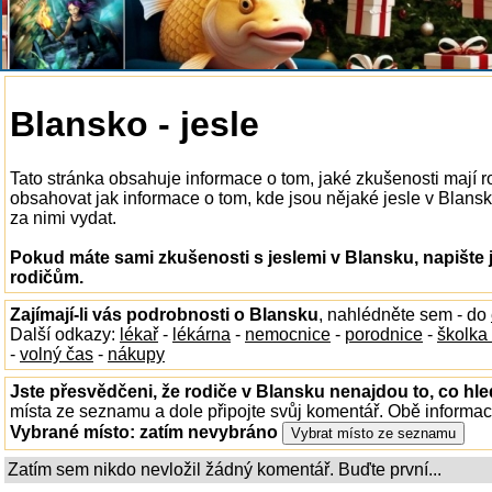
Blansko - jesle
Tato stránka obsahuje informace o tom, jaké zkušenosti mají r
obsahovat jak informace o tom, kde jsou nějaké jesle v Blansku
za nimi vydat.
Pokud máte sami zkušenosti s jeslemi v Blansku, napište 
rodičům.
Zajímají-li vás podrobnosti o Blansku
, nahlédněte sem - do
Další odkazy:
lékař
-
lékárna
-
nemocnice
-
porodnice
-
školka
-
volný čas
-
nákupy
Jste přesvědčeni, že rodiče v Blansku nenajdou to, co hle
místa ze seznamu a dole připojte svůj komentář. Obě informa
Vybrané místo:
zatím nevybráno
Zatím sem nikdo nevložil žádný komentář. Buďte první...