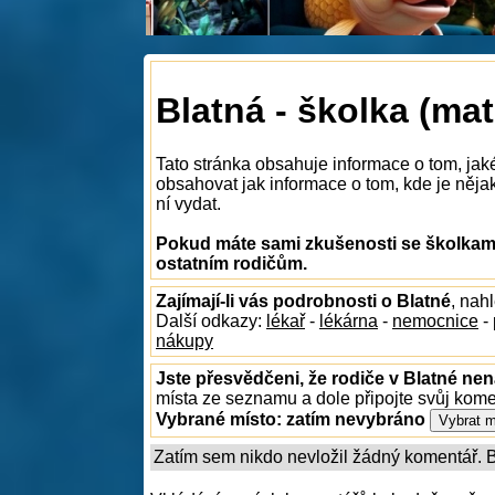
Blatná - školka (ma
Tato stránka obsahuje informace o tom, jak
obsahovat jak informace o tom, kde je nějaká
ní vydat.
Pokud máte sami zkušenosti se školkami 
ostatním rodičům.
Zajímají-li vás podrobnosti o Blatné
, nah
Další odkazy:
lékař
-
lékárna
-
nemocnice
-
nákupy
Jste přesvědčeni, že rodiče v Blatné nen
místa ze seznamu a dole připojte svůj kom
Vybrané místo:
zatím nevybráno
Zatím sem nikdo nevložil žádný komentář. Bu