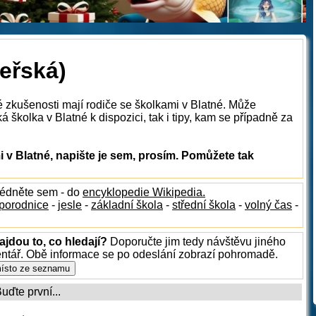
teřská)
é zkušenosti mají rodiče se školkami v Blatné. Může
 školka v Blatné k dispozici, tak i tipy, kam se případně za
v Blatné, napište je sem, prosím. Pomůžete tak
lédněte sem - do
encyklopedie Wikipedia.
porodnice
-
jesle
-
základní škola
-
střední škola
-
volný čas
-
ajdou to, co hledají?
Doporučte jim tedy návštěvu jiného
entář. Obě informace se po odeslání zobrazí pohromadě.
ďte první...