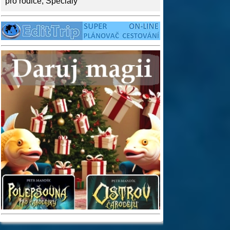
pro rodiče
,
Speciály