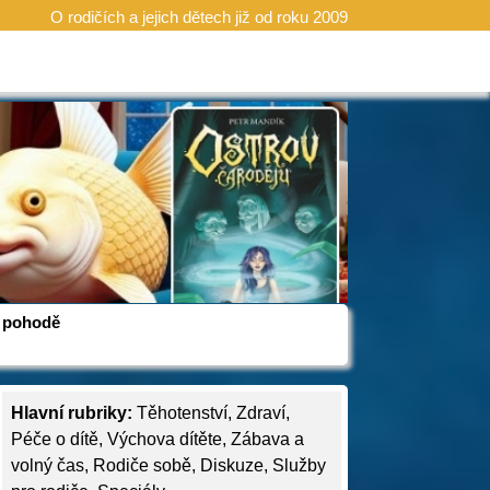
O rodičích a jejich dětech již od roku 2009
 v pohodě
Hlavní rubriky:
Těhotenství
,
Zdraví
,
Péče o dítě
,
Výchova dítěte
,
Zábava a
volný čas
,
Rodiče sobě
,
Diskuze
,
Služby