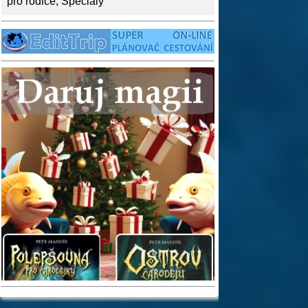
pro rodiče
,
Speciály