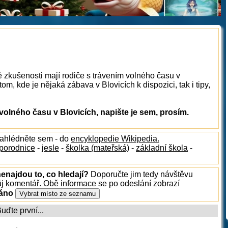
é zkušenosti mají rodiče s trávením volného času v
m, kde je nějaká zábava v Blovicích k dispozici, tak i tipy,
olného času v Blovicích, napište je sem, prosím.
nahlédněte sem - do
encyklopedie Wikipedia.
porodnice
-
jesle
-
školka (mateřská)
-
základní škola
-
nenajdou to, co hledají?
Doporučte jim tedy návštěvu
ůj komentář. Obě informace se po odeslání zobrazí
ráno
ďte první...