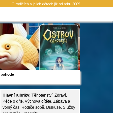
O rodičích a jejich dětech již od roku 2009
 v pohodě
Hlavní rubriky:
Těhotenství
,
Zdraví
,
Péče o dítě
,
Výchova dítěte
,
Zábava a
volný čas
,
Rodiče sobě
,
Diskuze
,
Služby