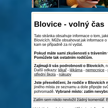
Blovice - volný čas
Tato stránka obsahuje informace o tom, jak
Blovicích. Může obsahovat jak informace o to
kam se případně za ní vydat.
Pokud máte sami zkušenosti s trávením v
Pomůžete tak ostatním rodičům.
Zajímají-li vás podrobnosti o Blovicích
, 
Další odkazy:
lékař
-
lékárna
-
nemocnice
-
střední škola
-
nákupy
Jste přesvědčeni, že rodiče v Blovicích 
jiného místa ze seznamu a dole připojte sv
pohromadě.
Vybrané místo:
zatím nevyb
Zatím sem nikdo nevložil žádný komentář. Bu