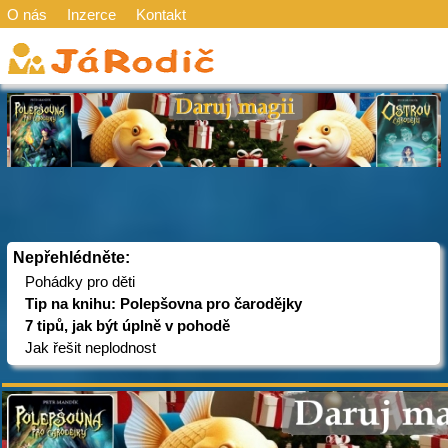
O nás
Inzerce
Kontakt
Nepřehlédněte:
Pohádky pro děti
Tip na knihu: Polepšovna pro čarodějky
7 tipů, jak být úplně v pohodě
Jak řešit neplodnost