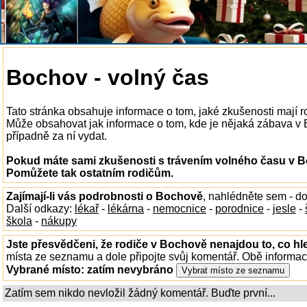
Bochov - volný čas
Tato stránka obsahuje informace o tom, jaké zkušenosti mají 
Může obsahovat jak informace o tom, kde je nějaká zábava v Bo
případně za ní vydat.
Pokud máte sami zkušenosti s trávením volného času v Bo
Pomůžete tak ostatním rodičům.
Zajímají-li vás podrobnosti o Bochově
, nahlédněte sem - d
Další odkazy:
lékař
-
lékárna
-
nemocnice
-
porodnice
-
jesle
-
škola
-
nákupy
Jste přesvědčeni, že rodiče v Bochově nenajdou to, co hl
místa ze seznamu a dole připojte svůj komentář. Obě informa
Vybrané místo:
zatím nevybráno
Zatím sem nikdo nevložil žádný komentář. Buďte první...