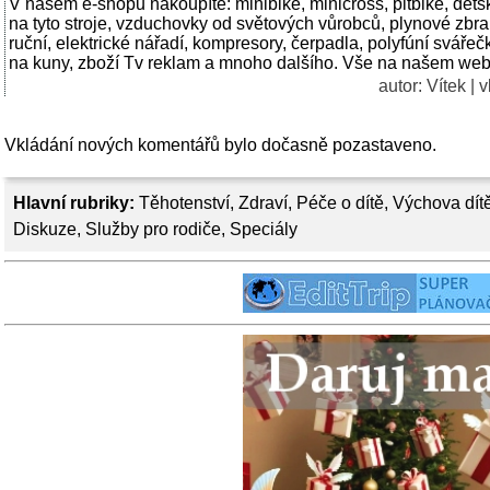
V našem e-shopu nakoupíte: minibike, minicross, pitbike, dětsk
na tyto stroje, vzduchovky od světových vůrobců, plynové zbran
ruční, elektrické nářadí, kompresory, čerpadla, polyfúní svář
na kuny, zboží Tv reklam a mnoho dalšího. Vše na našem we
autor:
Vítek
| v
Vkládání nových komentářů bylo dočasně pozastaveno.
Hlavní rubriky:
Těhotenství
,
Zdraví
,
Péče o dítě
,
Výchova dít
Diskuze
,
Služby pro rodiče
,
Speciály