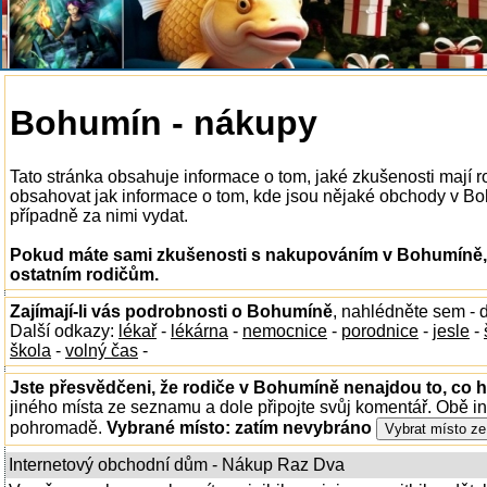
Bohumín - nákupy
Tato stránka obsahuje informace o tom, jaké zkušenosti mají
obsahovat jak informace o tom, kde jsou nějaké obchody v Bohu
případně za nimi vydat.
Pokud máte sami zkušenosti s nakupováním v Bohumíně, 
ostatním rodičům.
Zajímají-li vás podrobnosti o Bohumíně
, nahlédněte sem -
Další odkazy:
lékař
-
lékárna
-
nemocnice
-
porodnice
-
jesle
-
škola
-
volný čas
-
Jste přesvědčeni, že rodiče v Bohumíně nenajdou to, co h
jiného místa ze seznamu a dole připojte svůj komentář. Obě i
pohromadě.
Vybrané místo:
zatím nevybráno
Internetový obchodní dům - Nákup Raz Dva