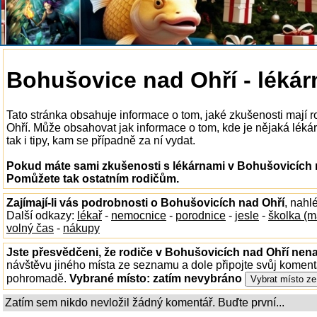
Bohušovice nad Ohří - lékár
Tato stránka obsahuje informace o tom, jaké zkušenosti mají 
Ohří. Může obsahovat jak informace o tom, kde je nějaká lékár
tak i tipy, kam se případně za ní vydat.
Pokud máte sami zkušenosti s lékárnami v Bohušovicích n
Pomůžete tak ostatním rodičům.
Zajímají-li vás podrobnosti o Bohušovicích nad Ohří
, nahl
Další odkazy:
lékař
-
nemocnice
-
porodnice
-
jesle
-
školka (m
volný čas
-
nákupy
Jste přesvědčeni, že rodiče v Bohušovicích nad Ohří nenaj
návštěvu jiného místa ze seznamu a dole připojte svůj koment
pohromadě.
Vybrané místo:
zatím nevybráno
Zatím sem nikdo nevložil žádný komentář. Buďte první...