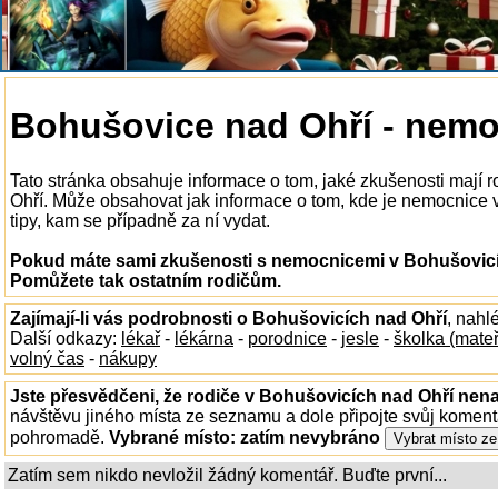
Bohušovice nad Ohří - nem
Tato stránka obsahuje informace o tom, jaké zkušenosti mají
Ohří. Může obsahovat jak informace o tom, kde je nemocnice v 
tipy, kam se případně za ní vydat.
Pokud máte sami zkušenosti s nemocnicemi v Bohušovicíc
Pomůžete tak ostatním rodičům.
Zajímají-li vás podrobnosti o Bohušovicích nad Ohří
, nahl
Další odkazy:
lékař
-
lékárna
-
porodnice
-
jesle
-
školka (mate
volný čas
-
nákupy
Jste přesvědčeni, že rodiče v Bohušovicích nad Ohří nenaj
návštěvu jiného místa ze seznamu a dole připojte svůj koment
pohromadě.
Vybrané místo:
zatím nevybráno
Zatím sem nikdo nevložil žádný komentář. Buďte první...