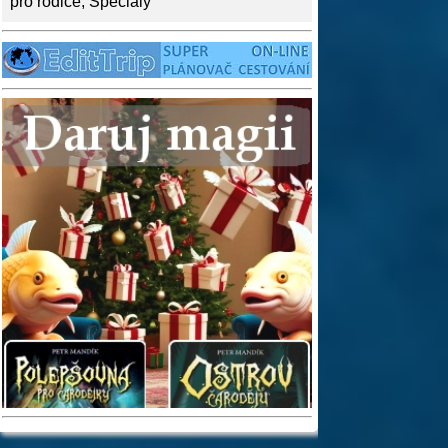
pro rodiče
,
Speciály