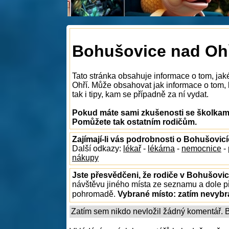
Bohušovice nad Ohří
Tato stránka obsahuje informace o tom, jak
Ohří. Může obsahovat jak informace o tom, 
tak i tipy, kam se případně za ní vydat.
Pokud máte sami zkušenosti se školkami
Pomůžete tak ostatním rodičům.
Zajímají-li vás podrobnosti o Bohušovic
Další odkazy:
lékař
-
lékárna
-
nemocnice
-
nákupy
Jste přesvědčeni, že rodiče v Bohušovic
návštěvu jiného místa ze seznamu a dole př
pohromadě.
Vybrané místo:
zatím nevyb
Zatím sem nikdo nevložil žádný komentář. Bu