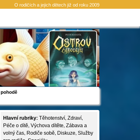
O rodičích a jejich dětech již od roku 2009
 v pohodě
Hlavní rubriky:
Těhotenství
,
Zdraví
,
Péče o dítě
,
Výchova dítěte
,
Zábava a
volný čas
,
Rodiče sobě
,
Diskuze
,
Služby