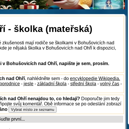
 - školka (mateřská)
é zkušenosti mají rodiče se školkami v Bohušovicích nad
kde je nějaká školka v Bohušovicích nad Ohří k dispozici,
 v Bohušovicích nad Ohří, napište je sem, prosím.
ích nad Ohří
, nahlédněte sem - do
encyklopedie Wikipedia.
porodnice
-
jesle
-
základní škola
-
střední škola
-
volný čas
-
ích nad Ohří nenajdou to, co hledají?
Doporučte jim tedy
ipojte svůj komentář. Obě informace se po odeslání zobrazí
ráno
ďte první...