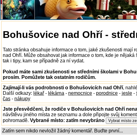
Bohušovice nad Ohří - střed
Tato stránka obsahuje informace o tom, jaké zkušenosti mají r
nad Ohří. Může obsahovat jak informace o tom, kde je nějaká š
tak i tipy, kam se případně za ní vydat.
Pokud máte sami zkušenosti se středními školami v Bohuš
prosím. Pomůžete tak ostatním rodičům.
Zajímají-li vás podrobnosti o Bohušovicích nad Ohří
, nahl
Další odkazy:
lékař
-
lékárna
-
nemocnice
-
porodnice
-
jesle
-
čas
-
nákupy
Jste přesvědčeni, že rodiče v Bohušovicích nad Ohří nenaj
návštěvu jiného místa ze seznamu a dole připojte svůj koment
pohromadě.
Vybrané místo:
zatím nevybráno
Zatím sem nikdo nevložil žádný komentář. Buďte první...