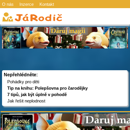
O nás
Inzerce
Kontakt
Nepřehlédněte:
Pohádky pro děti
Tip na knihu: Polepšovna pro čarodějky
7 tipů, jak být úplně v pohodě
Jak řešit neplodnost