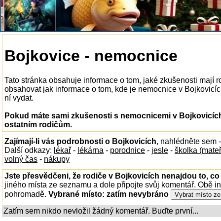
Bojkovice - nemocnice
Tato stránka obsahuje informace o tom, jaké zkušenosti mají 
obsahovat jak informace o tom, kde je nemocnice v Bojkovicích 
ní vydat.
Pokud máte sami zkušenosti s nemocnicemi v Bojkovicích,
ostatním rodičům.
Zajímají-li vás podrobnosti o Bojkovicích
, nahlédněte sem 
Další odkazy:
lékař
-
lékárna
-
porodnice
-
jesle
-
školka (mate
volný čas
-
nákupy
Jste přesvědčeni, že rodiče v Bojkovicích nenajdou to, co
jiného místa ze seznamu a dole připojte svůj komentář. Obě i
pohromadě.
Vybrané místo:
zatím nevybráno
Zatím sem nikdo nevložil žádný komentář. Buďte první...