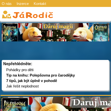
O nás
Inzerce
Kontakt
Nepřehlédněte:
Pohádky pro děti
Tip na knihu: Polepšovna pro čarodějky
7 tipů, jak být úplně v pohodě
Jak řešit neplodnost