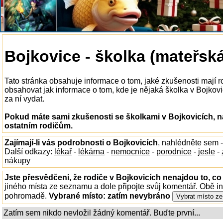
Bojkovice - školka (mateřsk
Tato stránka obsahuje informace o tom, jaké zkušenosti mají 
obsahovat jak informace o tom, kde je nějaká školka v Bojkovicí
za ní vydat.
Pokud máte sami zkušenosti se školkami v Bojkovicích, n
ostatním rodičům.
Zajímají-li vás podrobnosti o Bojkovicích
, nahlédněte sem 
Další odkazy:
lékař
-
lékárna
-
nemocnice
-
porodnice
-
jesle
-
nákupy
Jste přesvědčeni, že rodiče v Bojkovicích nenajdou to, co
jiného místa ze seznamu a dole připojte svůj komentář. Obě i
pohromadě.
Vybrané místo:
zatím nevybráno
Zatím sem nikdo nevložil žádný komentář. Buďte první...