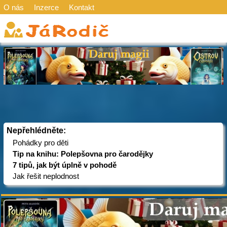
O nás
Inzerce
Kontakt
Nepřehlédněte:
Pohádky pro děti
Tip na knihu: Polepšovna pro čarodějky
7 tipů, jak být úplně v pohodě
Jak řešit neplodnost