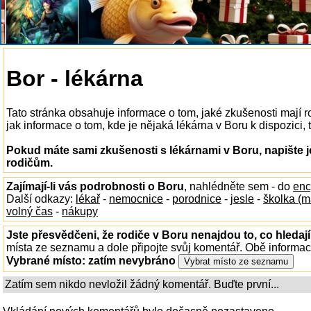
Bor - lékárna
Tato stránka obsahuje informace o tom, jaké zkušenosti mají 
jak informace o tom, kde je nějaká lékárna v Boru k dispozici, t
Pokud máte sami zkušenosti s lékárnami v Boru, napište 
rodičům.
Zajímají-li vás podrobnosti o Boru
, nahlédněte sem - do
enc
Další odkazy:
lékař
-
nemocnice
-
porodnice
-
jesle
-
školka (m
volný čas
-
nákupy
Jste přesvědčeni, že rodiče v Boru nenajdou to, co hledaj
místa ze seznamu a dole připojte svůj komentář. Obě informa
Vybrané místo:
zatím nevybráno
Zatím sem nikdo nevložil žádný komentář. Buďte první...