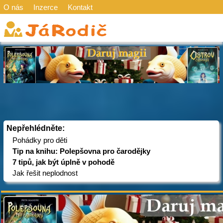
O nás
Inzerce
Kontakt
Nepřehlédněte:
Pohádky pro děti
Tip na knihu: Polepšovna pro čarodějky
7 tipů, jak být úplně v pohodě
Jak řešit neplodnost