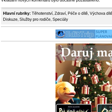
Vkládání nových komentářů bylo dočasně pozastaveno.
Hlavní rubriky:
Těhotenství
,
Zdraví
,
Péče o dítě
,
Výchova dít
Diskuze
,
Služby pro rodiče
,
Speciály