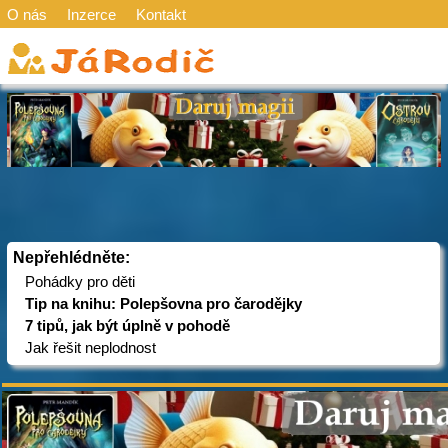
O nás
Inzerce
Kontakt
Nepřehlédněte:
Pohádky pro děti
Tip na knihu: Polepšovna pro čarodějky
7 tipů, jak být úplně v pohodě
Jak řešit neplodnost