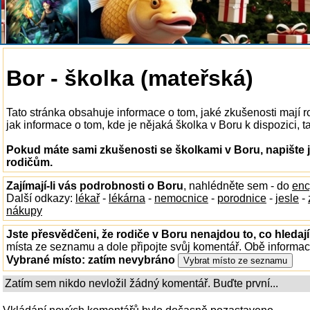
Bor - školka (mateřská)
Tato stránka obsahuje informace o tom, jaké zkušenosti mají 
jak informace o tom, kde je nějaká školka v Boru k dispozici, ta
Pokud máte sami zkušenosti se školkami v Boru, napište 
rodičům.
Zajímají-li vás podrobnosti o Boru
, nahlédněte sem - do
enc
Další odkazy:
lékař
-
lékárna
-
nemocnice
-
porodnice
-
jesle
-
nákupy
Jste přesvědčeni, že rodiče v Boru nenajdou to, co hledaj
místa ze seznamu a dole připojte svůj komentář. Obě informa
Vybrané místo:
zatím nevybráno
Zatím sem nikdo nevložil žádný komentář. Buďte první...