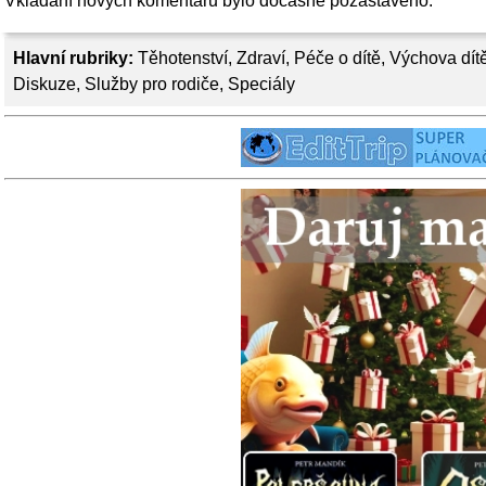
Vkládání nových komentářů bylo dočasně pozastaveno.
Hlavní rubriky:
Těhotenství
,
Zdraví
,
Péče o dítě
,
Výchova dít
Diskuze
,
Služby pro rodiče
,
Speciály