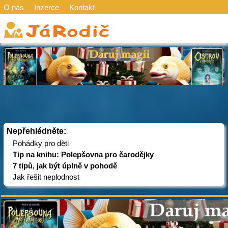
O nás
Inzerce
Kontakt
Nepřehlédněte:
Pohádky pro děti
Tip na knihu: Polepšovna pro čarodějky
7 tipů, jak být úplně v pohodě
Jak řešit neplodnost