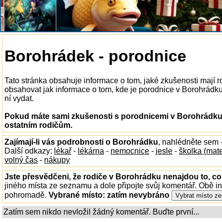
Borohrádek - porodnice
Tato stránka obsahuje informace o tom, jaké zkušenosti mají 
obsahovat jak informace o tom, kde je porodnice v Borohrádku k
ní vydat.
Pokud máte sami zkušenosti s porodnicemi v Borohrádku,
ostatním rodičům.
Zajímají-li vás podrobnosti o Borohrádku
, nahlédněte sem 
Další odkazy:
lékař
-
lékárna
-
nemocnice
-
jesle
-
školka (mat
volný čas
-
nákupy
Jste přesvědčeni, že rodiče v Borohrádku nenajdou to, co
jiného místa ze seznamu a dole připojte svůj komentář. Obě i
pohromadě.
Vybrané místo:
zatím nevybráno
Zatím sem nikdo nevložil žádný komentář. Buďte první...