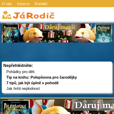
O nás
Inzerce
Kontakt
Nepřehlédněte:
Pohádky pro děti
Tip na knihu: Polepšovna pro čarodějky
7 tipů, jak být úplně v pohodě
Jak řešit neplodnost