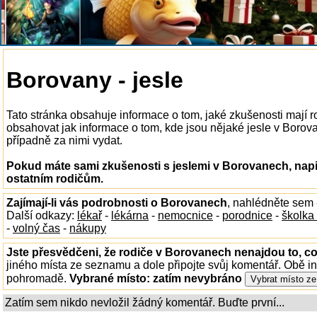
Borovany - jesle
Tato stránka obsahuje informace o tom, jaké zkušenosti mají 
obsahovat jak informace o tom, kde jsou nějaké jesle v Borovan
případně za nimi vydat.
Pokud máte sami zkušenosti s jeslemi v Borovanech, napi
ostatním rodičům.
Zajímají-li vás podrobnosti o Borovanech
, nahlédněte sem
Další odkazy:
lékař
-
lékárna
-
nemocnice
-
porodnice
-
školka
-
volný čas
-
nákupy
Jste přesvědčeni, že rodiče v Borovanech nenajdou to, co
jiného místa ze seznamu a dole připojte svůj komentář. Obě i
pohromadě.
Vybrané místo:
zatím nevybráno
Zatím sem nikdo nevložil žádný komentář. Buďte první...