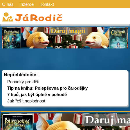
O nás
Inzerce
Kontakt
Nepřehlédněte:
Pohádky pro děti
Tip na knihu: Polepšovna pro čarodějky
7 tipů, jak být úplně v pohodě
Jak řešit neplodnost