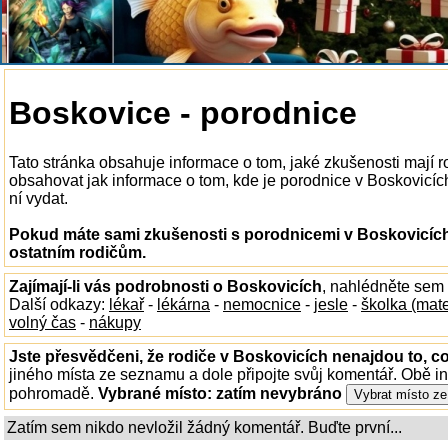
Boskovice - porodnice
Tato stránka obsahuje informace o tom, jaké zkušenosti mají 
obsahovat jak informace o tom, kde je porodnice v Boskovicích 
ní vydat.
Pokud máte sami zkušenosti s porodnicemi v Boskovicích,
ostatním rodičům.
Zajímají-li vás podrobnosti o Boskovicích
, nahlédněte sem
Další odkazy:
lékař
-
lékárna
-
nemocnice
-
jesle
-
školka (mat
volný čas
-
nákupy
Jste přesvědčeni, že rodiče v Boskovicích nenajdou to, co
jiného místa ze seznamu a dole připojte svůj komentář. Obě i
pohromadě.
Vybrané místo:
zatím nevybráno
Zatím sem nikdo nevložil žádný komentář. Buďte první...