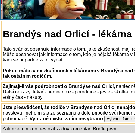
Brandýs nad Orlicí - lékárna
Tato stránka obsahuje informace o tom, jaké zkušenosti mají r
Může obsahovat jak informace o tom, kde je nějaká lékárna v Bra
kam se případně za ní vydat.
Pokud máte sami zkušenosti s lékárnami v Brandýse nad O
tak ostatním rodičům.
Zajímají-li vás podrobnosti o Brandýse nad Orlicí
, nahlédn
Další odkazy:
lékař
-
nemocnice
-
porodnice
-
jesle
-
školka (m
volný čas
-
nákupy
Jste přesvědčeni, že rodiče v Brandýse nad Orlicí nenajdou
návštěvu jiného místa ze seznamu a dole připojte svůj koment
pohromadě.
Vybrané místo:
zatím nevybráno
Zatím sem nikdo nevložil žádný komentář. Buďte první...