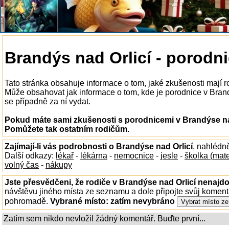
Brandýs nad Orlicí - porodn
Tato stránka obsahuje informace o tom, jaké zkušenosti mají r
Může obsahovat jak informace o tom, kde je porodnice v Brandýs
se případně za ní vydat.
Pokud máte sami zkušenosti s porodnicemi v Brandýse nad 
Pomůžete tak ostatním rodičům.
Zajímají-li vás podrobnosti o Brandýse nad Orlicí
, nahlédn
Další odkazy:
lékař
-
lékárna
-
nemocnice
-
jesle
-
školka (mat
volný čas
-
nákupy
Jste přesvědčeni, že rodiče v Brandýse nad Orlicí nenajdou
návštěvu jiného místa ze seznamu a dole připojte svůj koment
pohromadě.
Vybrané místo:
zatím nevybráno
Zatím sem nikdo nevložil žádný komentář. Buďte první...