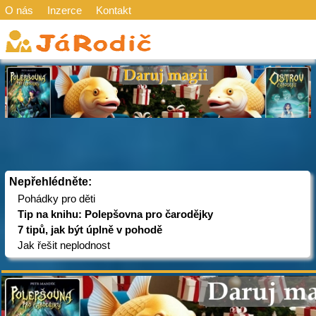
O nás
Inzerce
Kontakt
Nepřehlédněte:
Pohádky pro děti
Tip na knihu: Polepšovna pro čarodějky
7 tipů, jak být úplně v pohodě
Jak řešit neplodnost