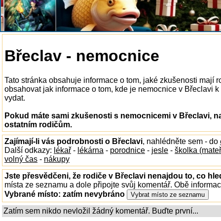
Břeclav - nemocnice
Tato stránka obsahuje informace o tom, jaké zkušenosti mají 
obsahovat jak informace o tom, kde je nemocnice v Břeclavi k di
vydat.
Pokud máte sami zkušenosti s nemocnicemi v Břeclavi, na
ostatním rodičům.
Zajímají-li vás podrobnosti o Břeclavi
, nahlédněte sem - do
Další odkazy:
lékař
-
lékárna
-
porodnice
-
jesle
-
školka (mate
volný čas
-
nákupy
Jste přesvědčeni, že rodiče v Břeclavi nenajdou to, co hle
místa ze seznamu a dole připojte svůj komentář. Obě informa
Vybrané místo:
zatím nevybráno
Zatím sem nikdo nevložil žádný komentář. Buďte první...