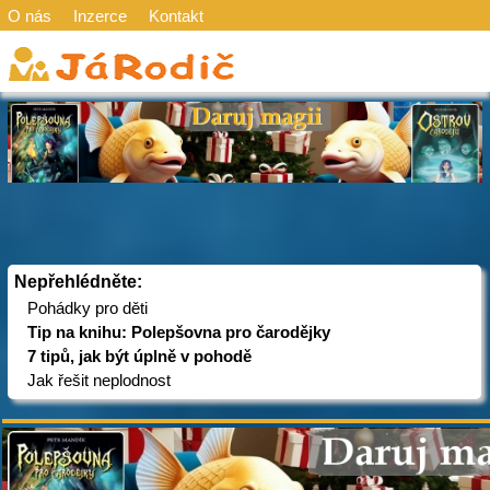
O nás
Inzerce
Kontakt
Nepřehlédněte:
Pohádky pro děti
Tip na knihu: Polepšovna pro čarodějky
7 tipů, jak být úplně v pohodě
Jak řešit neplodnost