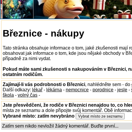
Březnice - nákupy
Tato stránka obsahuje informace o tom, jaké zkušenosti mají 
obsahovat jak informace o tom, kde jsou nějaké obchody v Březn
případně za nimi vydat.
Pokud máte sami zkušenosti s nakupováním v Březnici, na
ostatním rodičům.
Zajímají-li vás podrobnosti o Březnici
, nahlédněte sem - do
Další odkazy:
lékař
-
lékárna
-
nemocnice
-
porodnice
-
jesle
-
škola
-
volný čas
-
Jste přesvědčeni, že rodiče v Březnici nenajdou to, co hle
místa ze seznamu a dole připojte svůj komentář. Obě informa
Vybrané místo:
zatím nevybráno
Zatím sem nikdo nevložil žádný komentář. Buďte první...