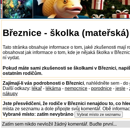
Březnice - školka (mateřská)
Tato stránka obsahuje informace o tom, jaké zkušenosti mají r
obsahovat jak informace o tom, kde je nějaká školka v Březnici 
ní vydat.
Pokud máte sami zkušenosti se školkami v Březnici, napiš
ostatním rodičům.
Zajímají-li vás podrobnosti o Březnici
, nahlédněte sem - do
Další odkazy:
lékař
-
lékárna
-
nemocnice
-
porodnice
-
jesle
-
nákupy
Jste přesvědčeni, že rodiče v Březnici nenajdou to, co hle
místa ze seznamu a dole připojte svůj komentář. Obě informa
Vybrané místo:
zatím nevybráno
Zatím sem nikdo nevložil žádný komentář. Buďte první...