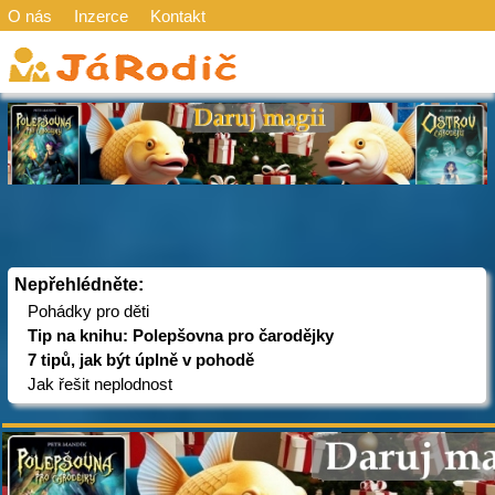
O nás
Inzerce
Kontakt
Nepřehlédněte:
Pohádky pro děti
Tip na knihu: Polepšovna pro čarodějky
7 tipů, jak být úplně v pohodě
Jak řešit neplodnost