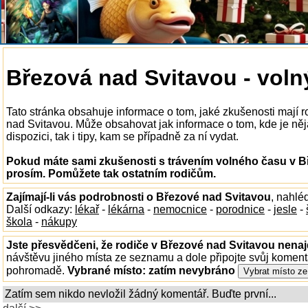
Březová nad Svitavou - voln
Tato stránka obsahuje informace o tom, jaké zkušenosti mají 
nad Svitavou. Může obsahovat jak informace o tom, kde je ně
dispozici, tak i tipy, kam se případně za ní vydat.
Pokud máte sami zkušenosti s trávením volného času v Bř
prosím. Pomůžete tak ostatním rodičům.
Zajímají-li vás podrobnosti o Březové nad Svitavou
, nahlé
Další odkazy:
lékař
-
lékárna
-
nemocnice
-
porodnice
-
jesle
-
škola
-
nákupy
Jste přesvědčeni, že rodiče v Březové nad Svitavou nenajd
návštěvu jiného místa ze seznamu a dole připojte svůj koment
pohromadě.
Vybrané místo:
zatím nevybráno
Zatím sem nikdo nevložil žádný komentář. Buďte první...