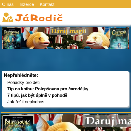
O nás
Inzerce
Kontakt
Nepřehlédněte:
Pohádky pro děti
Tip na knihu: Polepšovna pro čarodějky
7 tipů, jak být úplně v pohodě
Jak řešit neplodnost