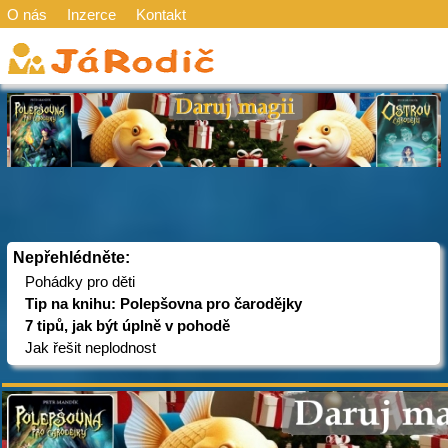
O nás
Inzerce
Kontakt
Nepřehlédněte:
Pohádky pro děti
Tip na knihu: Polepšovna pro čarodějky
7 tipů, jak být úplně v pohodě
Jak řešit neplodnost