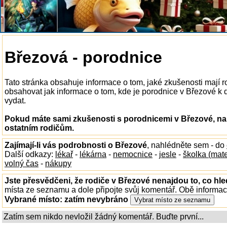
Březová - porodnice
Tato stránka obsahuje informace o tom, jaké zkušenosti mají 
obsahovat jak informace o tom, kde je porodnice v Březové k di
vydat.
Pokud máte sami zkušenosti s porodnicemi v Březové, nap
ostatním rodičům.
Zajímají-li vás podrobnosti o Březové
, nahlédněte sem - do
Další odkazy:
lékař
-
lékárna
-
nemocnice
-
jesle
-
školka (mat
volný čas
-
nákupy
Jste přesvědčeni, že rodiče v Březové nenajdou to, co hle
místa ze seznamu a dole připojte svůj komentář. Obě informa
Vybrané místo:
zatím nevybráno
Zatím sem nikdo nevložil žádný komentář. Buďte první...