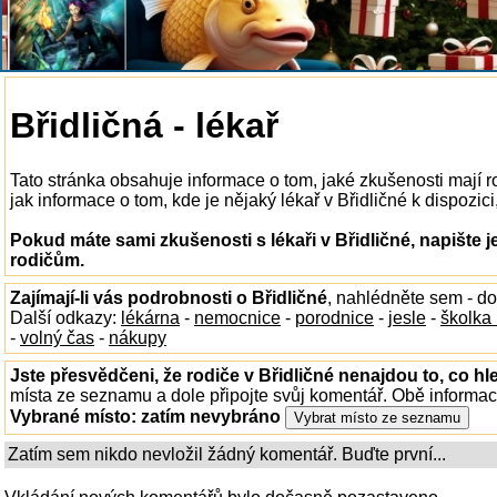
Břidličná - lékař
Tato stránka obsahuje informace o tom, jaké zkušenosti mají r
jak informace o tom, kde je nějaký lékař v Břidličné k dispozici
Pokud máte sami zkušenosti s lékaři v Břidličné, napište 
rodičům.
Zajímají-li vás podrobnosti o Břidličné
, nahlédněte sem - d
Další odkazy:
lékárna
-
nemocnice
-
porodnice
-
jesle
-
školka
-
volný čas
-
nákupy
Jste přesvědčeni, že rodiče v Břidličné nenajdou to, co hl
místa ze seznamu a dole připojte svůj komentář. Obě informa
Vybrané místo:
zatím nevybráno
Zatím sem nikdo nevložil žádný komentář. Buďte první...