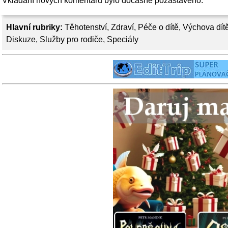
Vkládání nových komentářů bylo dočasně pozastaveno.
Hlavní rubriky:
Těhotenství
,
Zdraví
,
Péče o dítě
,
Výchova dít
Diskuze
,
Služby pro rodiče
,
Speciály