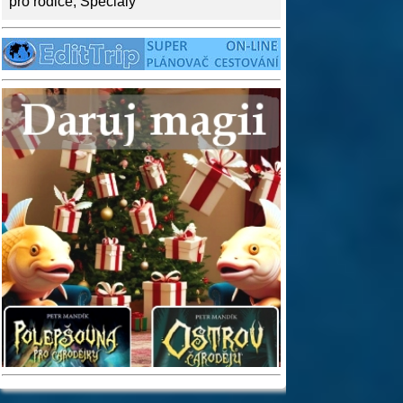
pro rodiče
,
Speciály