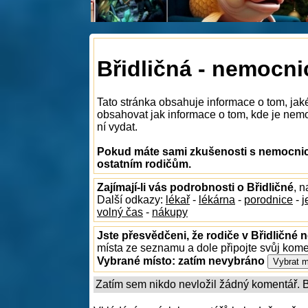
Břidličná - nemocni
Tato stránka obsahuje informace o tom, jak
obsahovat jak informace o tom, kde je nemoc
ní vydat.
Pokud máte sami zkušenosti s nemocnice
ostatním rodičům.
Zajímají-li vás podrobnosti o Břidličné
, 
Další odkazy:
lékař
-
lékárna
-
porodnice
-
j
volný čas
-
nákupy
Jste přesvědčeni, že rodiče v Břidličné n
místa ze seznamu a dole připojte svůj kom
Vybrané místo:
zatím nevybráno
Zatím sem nikdo nevložil žádný komentář. Bu