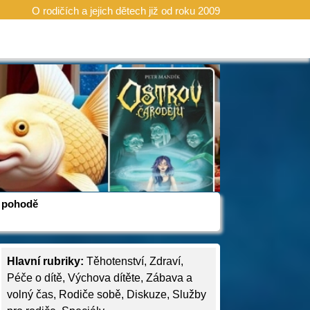
O rodičích a jejich dětech již od roku 2009
 v pohodě
Hlavní rubriky:
Těhotenství
,
Zdraví
,
Péče o dítě
,
Výchova dítěte
,
Zábava a
volný čas
,
Rodiče sobě
,
Diskuze
,
Služby