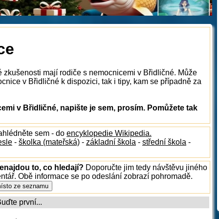
ce
é zkušenosti mají rodiče s nemocnicemi v Břidličné. Může
nice v Břidličné k dispozici, tak i tipy, kam se případně za
mi v Břidličné, napište je sem, prosím. Pomůžete tak
nahlédněte sem - do
encyklopedie Wikipedia.
esle
-
školka (mateřská)
-
základní škola
-
střední škola
-
enajdou to, co hledají?
Doporučte jim tedy návštěvu jiného
entář. Obě informace se po odeslání zobrazí pohromadě.
ďte první...