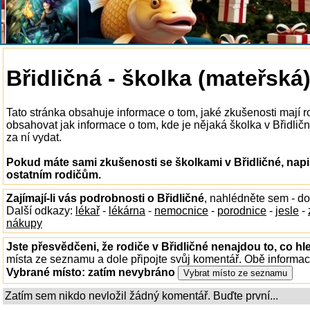
Břidličná - školka (mateřská
Tato stránka obsahuje informace o tom, jaké zkušenosti mají r
obsahovat jak informace o tom, kde je nějaká školka v Břidličné
za ní vydat.
Pokud máte sami zkušenosti se školkami v Břidličné, napi
ostatním rodičům.
Zajímají-li vás podrobnosti o Břidličné
, nahlédněte sem - d
Další odkazy:
lékař
-
lékárna
-
nemocnice
-
porodnice
-
jesle
-
nákupy
Jste přesvědčeni, že rodiče v Břidličné nenajdou to, co hl
místa ze seznamu a dole připojte svůj komentář. Obě informa
Vybrané místo:
zatím nevybráno
Zatím sem nikdo nevložil žádný komentář. Buďte první...