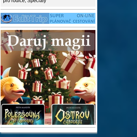
pro rodiče
,
Speciály