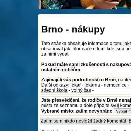
Brno - nákupy
Tato stránka obsahuje informace o tom, ja
obsahovat jak informace o tom, kde jsou něj
za nimi vydat.
Pokud máte sami zkušenosti s nakupován
ostatním rodičům.
Zajímají-li vás podrobnosti o Brně
, nahl
Další odkazy:
lékař
-
lékárna
-
nemocnice
-
střední škola
-
volný čas
-
Jste přesvědčeni, že rodiče v Brně nenaj
místa ze seznamu a dole připojte svůj kom
Vybrané místo:
zatím nevybráno
Zatím sem nikdo nevložil žádný komentář. Bu