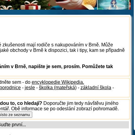
ké zkušenosti mají rodiče s nakupováním v Brně. Může
aké obchody v Brně k dispozici, tak i tipy, kam se případně
ím v Brně, napište je sem, prosím. Pomůžete tak
édněte sem - do
encyklopedie Wikipedia.
porodnice
-
jesle
-
školka (mateřská)
-
základní škola
-
dou to, co hledají?
Doporučte jim tedy návštěvu jiného
entář. Obě informace se po odeslání zobrazí pohromadě.
ďte první...