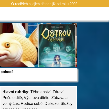
O rodičích a jejich dětech již od roku 2009
 v pohodě
Hlavní rubriky:
Těhotenství
,
Zdraví
,
Péče o dítě
,
Výchova dítěte
,
Zábava a
volný čas
,
Rodiče sobě
,
Diskuze
,
Služby