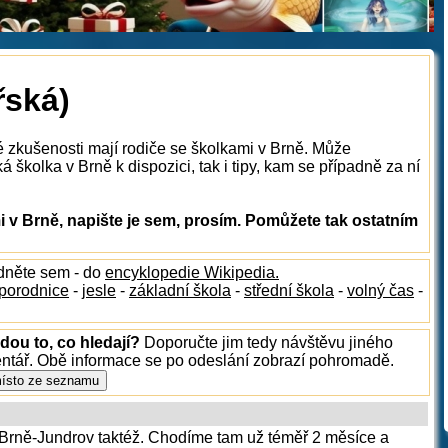
řská)
é zkušenosti mají rodiče se školkami v Brně. Může
 školka v Brně k dispozici, tak i tipy, kam se případně za ní
 v Brně, napište je sem, prosím. Pomůžete tak ostatním
édněte sem - do
encyklopedie Wikipedia.
porodnice
-
jesle
-
základní škola
-
střední škola
-
volný čas
-
dou to, co hledají?
Doporučte jim tedy návštěvu jiného
entář. Obě informace se po odeslání zobrazí pohromadě.
rně-Jundrov taktéž. Chodíme tam už téměř 2 měsíce a