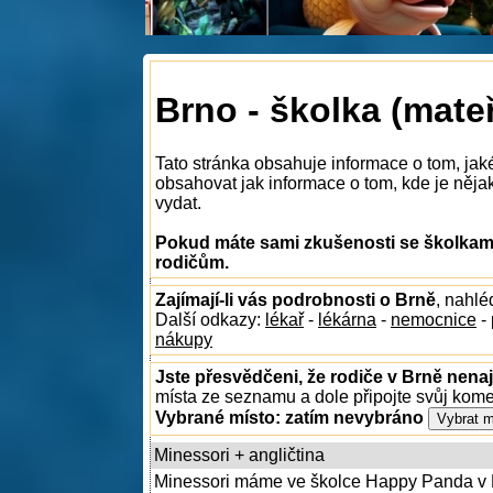
Brno - školka (mate
Tato stránka obsahuje informace o tom, jak
obsahovat jak informace o tom, kde je nějaká
vydat.
Pokud máte sami zkušenosti se školkami
rodičům.
Zajímají-li vás podrobnosti o Brně
, nahl
Další odkazy:
lékař
-
lékárna
-
nemocnice
-
nákupy
Jste přesvědčeni, že rodiče v Brně nenaj
místa ze seznamu a dole připojte svůj kom
Vybrané místo:
zatím nevybráno
Minessori + angličtina
Minessori máme ve školce Happy Panda v B