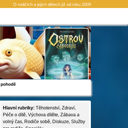
O rodičích a jejich dětech již od roku 2009
 v pohodě
Hlavní rubriky:
Těhotenství
,
Zdraví
,
Péče o dítě
,
Výchova dítěte
,
Zábava a
volný čas
,
Rodiče sobě
,
Diskuze
,
Služby