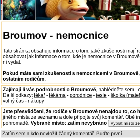
Broumov - nemocnice
Tato stránka obsahuje informace o tom, jaké zkušenosti mají
obsahovat jak informace o tom, kde je nemocnice v Broumově k 
ní vydat.
Pokud máte sami zkušenosti s nemocnicemi v Broumově, n
ostatním rodičům.
Zajímají-li vás podrobnosti o Broumově
, nahlédněte sem -
Další odkazy:
lékař
-
lékárna
-
porodnice
-
jesle
-
školka (mate
volný čas
-
nákupy
Jste přesvědčeni, že rodiče v Broumově nenajdou to, co h
jiného místa ze seznamu a dole připojte svůj komentář. Obě i
pohromadě.
Vybrané místo:
zatím nevybráno
Zatím sem nikdo nevložil žádný komentář. Buďte první...