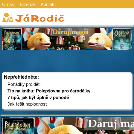
O nás
Inzerce
Kontakt
Nepřehlédněte:
Pohádky pro děti
Tip na knihu: Polepšovna pro čarodějky
7 tipů, jak být úplně v pohodě
Jak řešit neplodnost