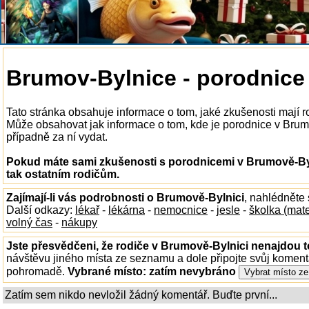
Brumov-Bylnice - porodnice
Tato stránka obsahuje informace o tom, jaké zkušenosti mají 
Může obsahovat jak informace o tom, kde je porodnice v Brumově
případně za ní vydat.
Pokud máte sami zkušenosti s porodnicemi v Brumově-Byl
tak ostatním rodičům.
Zajímají-li vás podrobnosti o Brumově-Bylnici
, nahlédněte
Další odkazy:
lékař
-
lékárna
-
nemocnice
-
jesle
-
školka (mat
volný čas
-
nákupy
Jste přesvědčeni, že rodiče v Brumově-Bylnici nenajdou to
návštěvu jiného místa ze seznamu a dole připojte svůj koment
pohromadě.
Vybrané místo:
zatím nevybráno
Zatím sem nikdo nevložil žádný komentář. Buďte první...