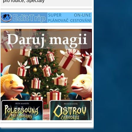
pro rodiče
,
Speciály