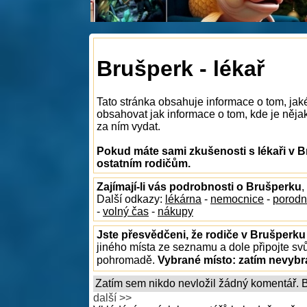
Brušperk - lékař
Tato stránka obsahuje informace o tom, jak
obsahovat jak informace o tom, kde je nějaký
za ním vydat.
Pokud máte sami zkušenosti s lékaři v B
ostatním rodičům.
Zajímají-li vás podrobnosti o Brušperku
,
Další odkazy:
lékárna
-
nemocnice
-
porodn
-
volný čas
-
nákupy
Jste přesvědčeni, že rodiče v Brušperku 
jiného místa ze seznamu a dole připojte sv
pohromadě.
Vybrané místo:
zatím nevyb
Zatím sem nikdo nevložil žádný komentář. Bu
další >>