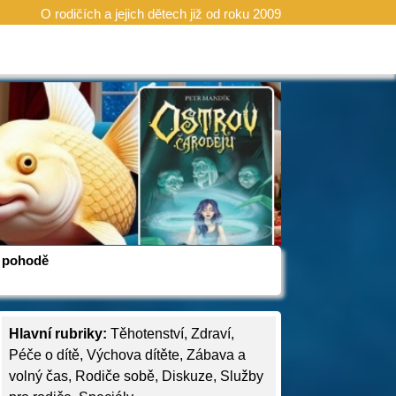
O rodičích a jejich dětech již od roku 2009
 v pohodě
Hlavní rubriky:
Těhotenství
,
Zdraví
,
Péče o dítě
,
Výchova dítěte
,
Zábava a
volný čas
,
Rodiče sobě
,
Diskuze
,
Služby