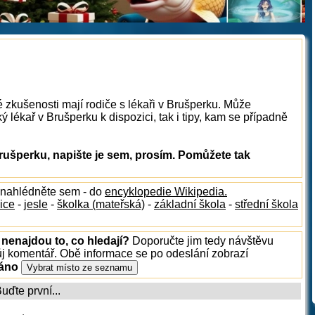
é zkušenosti mají rodiče s lékaři v Brušperku. Může
 lékař v Brušperku k dispozici, tak i tipy, kam se případně
rušperku, napište je sem, prosím. Pomůžete tak
 nahlédněte sem - do
encyklopedie Wikipedia.
ice
-
jesle
-
školka (mateřská)
-
základní škola
-
střední škola
nenajdou to, co hledají?
Doporučte jim tedy návštěvu
ůj komentář. Obě informace se po odeslání zobrazí
ráno
ďte první...