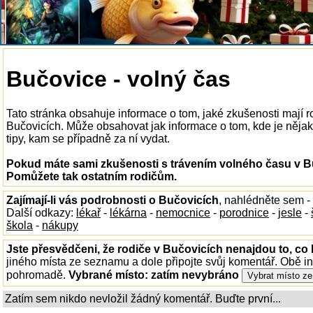
Bučovice - volný čas
Tato stránka obsahuje informace o tom, jaké zkušenosti mají r
Bučovicích. Může obsahovat jak informace o tom, kde je nějaká
tipy, kam se případně za ní vydat.
Pokud máte sami zkušenosti s trávením volného času v Bu
Pomůžete tak ostatním rodičům.
Zajímají-li vás podrobnosti o Bučovicích
, nahlédněte sem -
Další odkazy:
lékař
-
lékárna
-
nemocnice
-
porodnice
-
jesle
-
škola
-
nákupy
Jste přesvědčeni, že rodiče v Bučovicích nenajdou to, co 
jiného místa ze seznamu a dole připojte svůj komentář. Obě i
pohromadě.
Vybrané místo:
zatím nevybráno
Zatím sem nikdo nevložil žádný komentář. Buďte první...