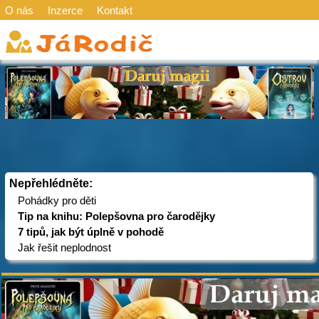
O nás
Inzerce
Kontakt
Nepřehlédněte:
Pohádky pro děti
Tip na knihu: Polepšovna pro čarodějky
7 tipů, jak být úplně v pohodě
Jak řešit neplodnost