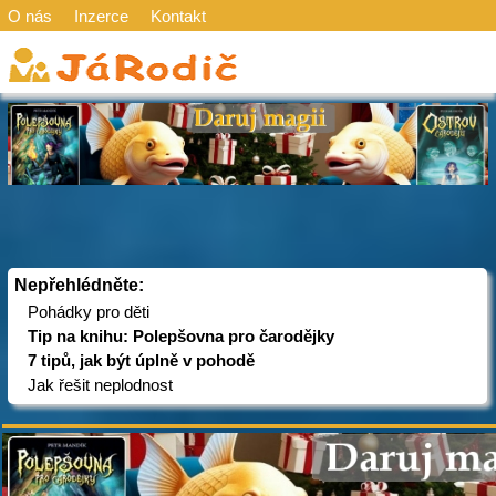
O nás
Inzerce
Kontakt
Nepřehlédněte:
Pohádky pro děti
Tip na knihu: Polepšovna pro čarodějky
7 tipů, jak být úplně v pohodě
Jak řešit neplodnost