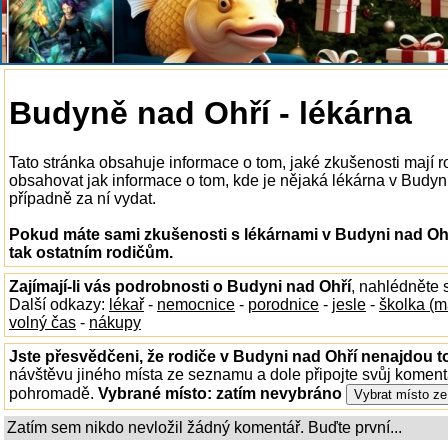
Budyně nad Ohří - lékárna
Tato stránka obsahuje informace o tom, jaké zkušenosti mají 
obsahovat jak informace o tom, kde je nějaká lékárna v Budyni n
případně za ní vydat.
Pokud máte sami zkušenosti s lékárnami v Budyni nad Ohř
tak ostatním rodičům.
Zajímají-li vás podrobnosti o Budyni nad Ohří
, nahlédněte
Další odkazy:
lékař
-
nemocnice
-
porodnice
-
jesle
-
školka (m
volný čas
-
nákupy
Jste přesvědčeni, že rodiče v Budyni nad Ohří nenajdou to
návštěvu jiného místa ze seznamu a dole připojte svůj koment
pohromadě.
Vybrané místo:
zatím nevybráno
Zatím sem nikdo nevložil žádný komentář. Buďte první...